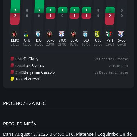
3
3
1
1
1
1
1
0
0
0
2
0
0
1
0
1
1
0
2
0
DEPO
OHI
DIQ
DEPO
SRCO
DEPO
DIQ
UDE
PSTI
SRCO
31/05
13/06
20/06
23/06
28/06
02/07
05/07
25/07
02/08
06/08
D. Glaby
02/07
vs Deportes Limache
Luis Riveros
02/08
vs Palestino
Benjamín Gazzolo
31/05
vs Deportes Limache
16 Žuti kartoni
PROGNOZE ZA MEČ
PREGLED MEČA
Dana August 13, 2026 u 01:00 UTC, Platense i Coquimbo Unido