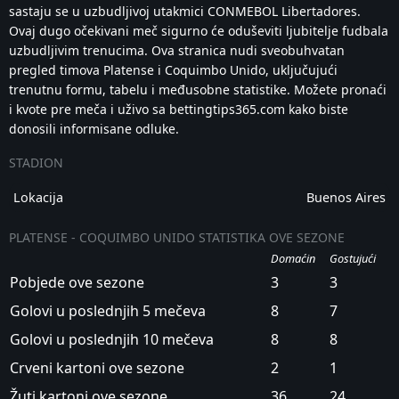
sastaju se u uzbudljivoj utakmici CONMEBOL Libertadores.
Ovaj dugo očekivani meč sigurno će oduševiti ljubitelje fudbala
uzbudljivim trenucima. Ova stranica nudi sveobuhvatan
pregled timova Platense i Coquimbo Unido, uključujući
trenutnu formu, tabelu i međusobne statistike. Možete pronaći
i kvote pre meča i uživo sa bettingtips365.com kako biste
donosili informisane odluke.
STADION
Lokacija
Buenos Aires
PLATENSE - COQUIMBO UNIDO STATISTIKA OVE SEZONE
Domaćin
Gostujući
Pobjede ove sezone
3
3
Golovi u poslednjih 5 mečeva
8
7
Golovi u poslednjih 10 mečeva
8
8
Crveni kartoni ove sezone
2
1
Žuti kartoni ove sezone
36
24