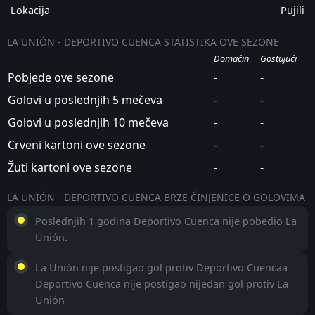
Lokacija
Pujili
LA UNIÓN - DEPORTIVO CUENCA STATISTIKA OVE SEZONE
Domaćin
Gostujući
Pobjede ove sezone
-
-
Golovi u poslednjih 5 mečeva
-
-
Golovi u poslednjih 10 mečeva
-
-
Crveni kartoni ove sezone
-
-
Žuti kartoni ove sezone
-
-
LA UNIÓN - DEPORTIVO CUENCA BRZE ČINJENICE O GOLOVIMA
Poslednjih 1 godina Deportivo Cuenca nije pobedio La
Unión.
La Unión nije postigao gol protiv Deportivo Cuencaa
Deportivo Cuenca nije postigao nijedan gol protiv La
Unión