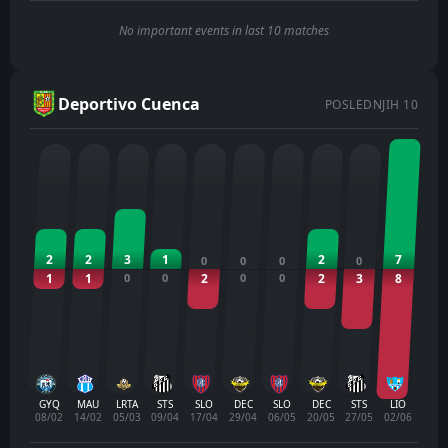
No important events in last 10 matches
Deportivo Cuenca
POSLEDNJIH 10
2
2
3
1
2
7
0
0
0
0
1
1
0
0
2
0
0
2
3
8
GYQ
MAU
LRTA
STS
SLO
DEC
SLO
DEC
STS
LIO
08/02
14/02
05/03
09/04
17/04
29/04
06/05
20/05
27/05
02/06