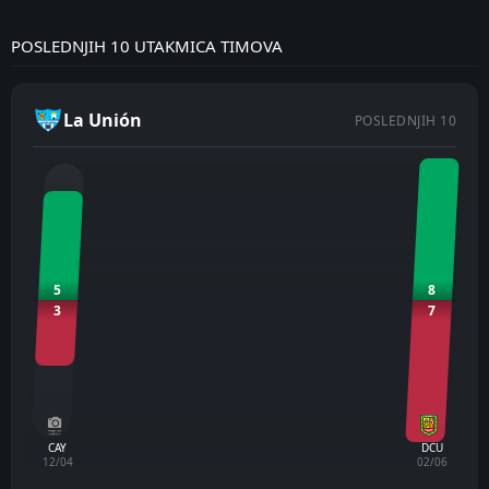
POSLEDNJIH 10 UTAKMICA TIMOVA
La Unión
POSLEDNJIH 10
5
8
3
7
CAY
DCU
12/04
02/06