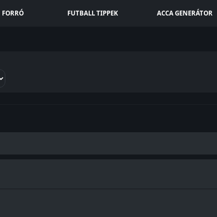
FORRÓ
FUTBALL TIPPEK
ACCA GENERÁTOR