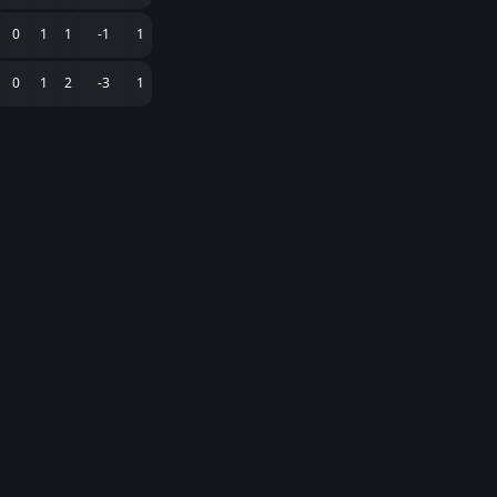
0
1
1
-1
1
0
1
2
-3
1