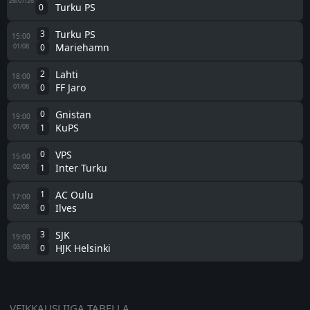
26/07/26
Turku PS
0
3
Turku PS
15:00
Mariehamn
01/08
0
2
Lahti
18:00
FF Jaro
01/08
0
0
Gnistan
19:00
KuPS
01/08
1
0
VPS
15:00
Inter Turku
02/08
1
1
AC Oulu
17:00
Ilves
02/08
0
3
SJK
19:00
HJK Helsinki
03/08
0
VEIKKAUSLIIGA TABELLA