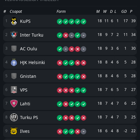
#
Csapat
Form
M
W
D
L
GD
P
KuPS
1
18
11
6
1
17
39
-
-
Inter Turku
2
18
9
7
2
11
34
-
-
AC Oulu
3
18
9
3
6
1
30
HJK Helsinki
4
18
8
4
6
5
28
Gnistan
5
18
8
4
6
5
28
VPS
6
18
7
6
5
7
27
Lahti
7
18
7
4
7
6
25
Turku PS
8
18
7
4
7
3
25
-
Ilves
9
18
6
4
8
-2
22