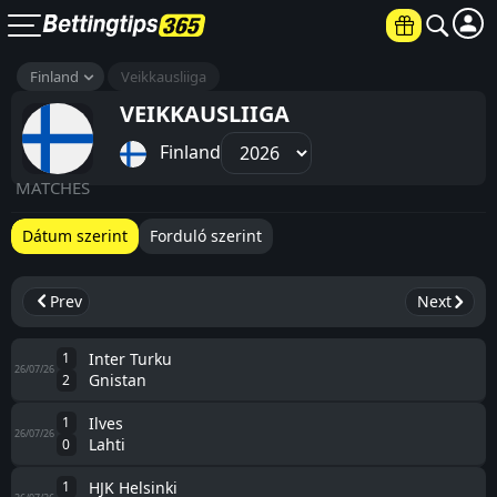
Finland
Veikkausliiga
VEIKKAUSLIIGA
Finland
MATCHES
Dátum szerint
Forduló szerint
Prev
Next
1
Inter Turku
26/07/26
Gnistan
2
1
Ilves
26/07/26
Lahti
0
1
HJK Helsinki