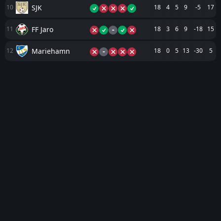
SJK
10
18
4
5
9
-5
17
-
FF Jaro
11
18
3
6
9
-18
15
-
Mariehamn
12
18
0
5
13
-30
5