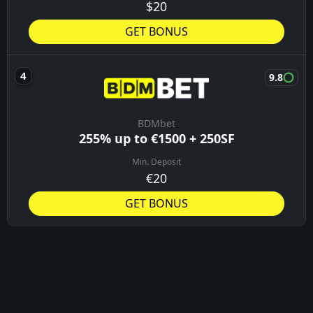
$20
GET BONUS
9.8
BDMbet
255% up to €1500 + 250SF
Min. Deposit
€20
GET BONUS