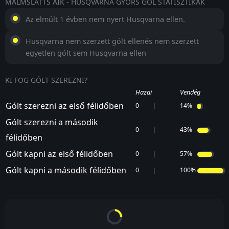
MALMSLATTS AIK - HUSQVARNA GYORS GÓL STATISZTIKÁK
Az elmúlt 1 évben nem nyert Husqvarna ellen.
Husqvarna nem szerzett gólt ellenés nem szerzett
egyetlen gólt sem Husqvarna ellen
KI FOG GÓLT SZEREZNI?
Hazai
Vendég
Gólt szerezni az első félidőben
0
14%
Gólt szerezni a második
0
43%
félidőben
Gólt kapni az első félidőben
0
57%
Gólt kapni a második félidőben
0
100%