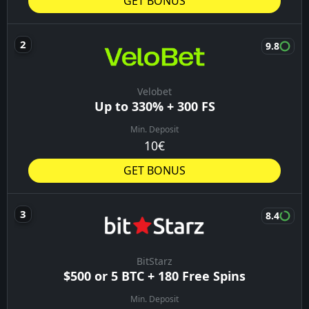
GET BONUS
9.8
Velobet
Up to 330% + 300 FS
Min. Deposit
10€
GET BONUS
8.4
BitStarz
$500 or 5 BTC + 180 Free Spins
Min. Deposit