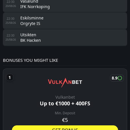
Vasalund
22:30
IFK Norrkoping
20/08/26
Eskilsminne
22:30
Orgryte IS
25/08/26
Utsikten
22:30
BK Hacken
25/08/26
BONUSES YOU MIGHT LIKE
8.9
Vulkanbet
Up to €1000 + 400FS
Min. Deposit
€5