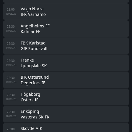
Växjö Norra
22:00
IFK Varnamo
19/08/26
Angelholms FF
22:30
Kalmar FF
19/08/26
FBK Karlstad
22:30
GIF Sundsvall
19/08/26
Franke
22:30
Ljungskile SK
19/08/26
IFK Östersund
22:30
Degerfors IF
19/08/26
Högaborg
22:30
Osters IF
19/08/26
Enköping
22:30
Vasteras SK FK
19/08/26
Skövde AIK
23:00