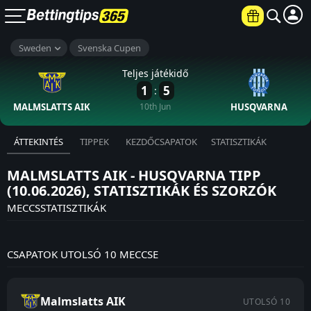
Sweden
Svenska Cupen
Teljes játékidő
1
5
:
MALMSLATTS AIK
10th Jun
HUSQVARNA
ÁTTEKINTÉS
TIPPEK
KEZDŐCSAPATOK
STATISZTIKÁK
MALMSLATTS AIK - HUSQVARNA TIPP
(10.06.2026), STATISZTIKÁK ÉS SZORZÓK
MECCSSTATISZTIKÁK
CSAPATOK UTOLSÓ 10 MECCSE
Malmslatts AIK
UTOLSÓ 10