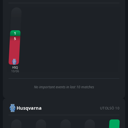
1
5
HSQ
10/06
No important events in last 10 matches
Husqvarna
UTOLSÓ 10