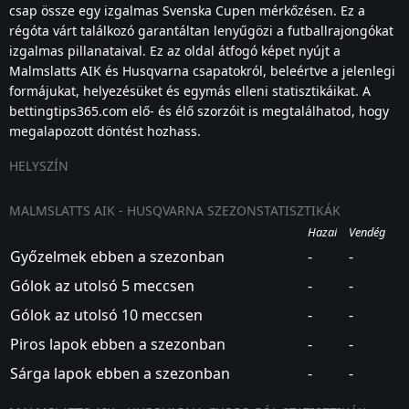
csap össze egy izgalmas Svenska Cupen mérkőzésen. Ez a
régóta várt találkozó garantáltan lenyűgözi a futballrajongókat
izgalmas pillanataival. Ez az oldal átfogó képet nyújt a
Malmslatts AIK és Husqvarna csapatokról, beleértve a jelenlegi
formájukat, helyezésüket és egymás elleni statisztikáikat. A
bettingtips365.com elő- és élő szorzóit is megtalálhatod, hogy
megalapozott döntést hozhass.
HELYSZÍN
MALMSLATTS AIK - HUSQVARNA SZEZONSTATISZTIKÁK
Hazai
Vendég
Győzelmek ebben a szezonban
-
-
Gólok az utolsó 5 meccsen
-
-
Gólok az utolsó 10 meccsen
-
-
Piros lapok ebben a szezonban
-
-
Sárga lapok ebben a szezonban
-
-