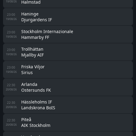
Halmstad
19/08/26
Haninge
23:00
Djurgardens IF
19/08/26
Stockholm Internazionale
23:00
Hammarby FF
19/08/26
Trollhättan
23:00
Mjallby AIF
19/08/26
Friska Viljor
23:00
Sirius
19/08/26
Arlanda
22:30
Ostersunds FK
20/08/26
Hässleholms IF
22:30
Landskrona BoIS
20/08/26
Piteå
22:30
AIK Stockholm
20/08/26