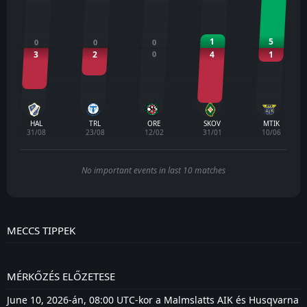
1
5
0
0
0
3
2
0
4
1
HAL
TRL
ORE
SKOV
MTIK
31/08
23/08
12/02
31/01
10/06
No important events in last 10 matches
MECCS TIPPEK
MÉRKŐZÉS ELŐZETESE
June 10, 2026-án, 08:00 UTC-kor a Malmslatts AIK és Husqvarna