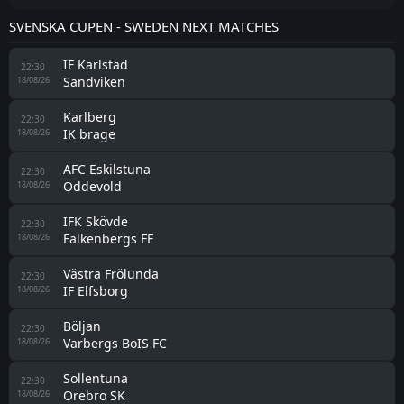
SVENSKA CUPEN - SWEDEN NEXT MATCHES
IF Karlstad
22:30
Sandviken
18/08/26
Karlberg
22:30
IK brage
18/08/26
AFC Eskilstuna
22:30
Oddevold
18/08/26
IFK Skövde
22:30
Falkenbergs FF
18/08/26
Västra Frölunda
22:30
IF Elfsborg
18/08/26
Böljan
22:30
Varbergs BoIS FC
18/08/26
Sollentuna
22:30
Orebro SK
18/08/26