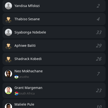
2
Yandisa Mfolozi
4
Thabiso Sesane
33
Siyabonga Ndebele
29
Aphiwe Baliti
26
Shadrack Kobedi
Neo Mokhachane
7
Lesotho
Grant Margeman
23
South Africa
Maliele Pule
10