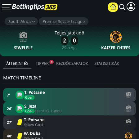
South Africa
Premier Soccer League
Teljes játékidő
2
0
:
SIWELELE
29th Apr
KAIZER CHIEFS
9
ÁTTEKINTÉS
TIPPEK
KEZDŐCSAPATOK
STATISZTIKÁK
MATCH TIMELINE
T. Potsane
7'
Goal!
S. Jeza
26'
assist: G. Lungu
Goal!
T. Potsane
27'
Yellow Card
W. Duba
40'
Yellow Card