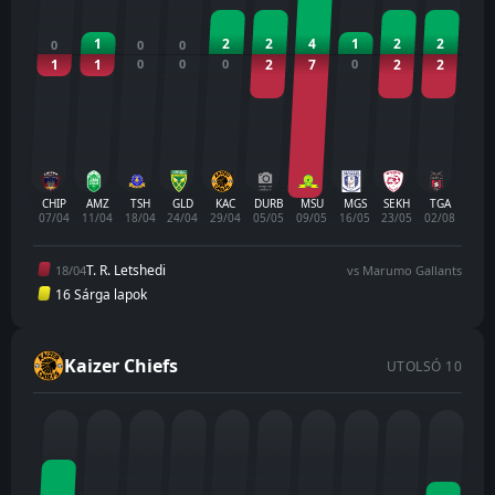
1
2
2
4
1
2
2
0
0
0
1
1
0
0
0
2
7
0
2
2
CHIP
AMZ
TSH
GLD
KAC
DURB
MSU
MGS
SEKH
TGA
07/04
11/04
18/04
24/04
29/04
05/05
09/05
16/05
23/05
02/08
T. R. Letshedi
18/04
vs Marumo Gallants
16 Sárga lapok
Kaizer Chiefs
UTOLSÓ 10