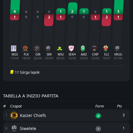
4
1
2
1
1
3
0
0
0
0
1
0
0
2
1
0
0
1
2
1
MGS
PLK
OIR
SIW
MSU
SEKH
AMZ
CHIP
ELC
KRUG
15/04
18/04
26/04
29/04
06/05
10/05
16/05
23/05
18/07
01/08
11 Sárga lapok
TABELLA A INIZIO PARTITA
#
Csapat
Form
Pts
Kaizer Chiefs
1
3
-
Siwelele
6
1