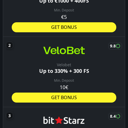
Up to €1000 + 400FS
Min. Deposit
€5
GET BONUS
9.8
Velobet
Up to 330% + 300 FS
Min. Deposit
10€
GET BONUS
8.4