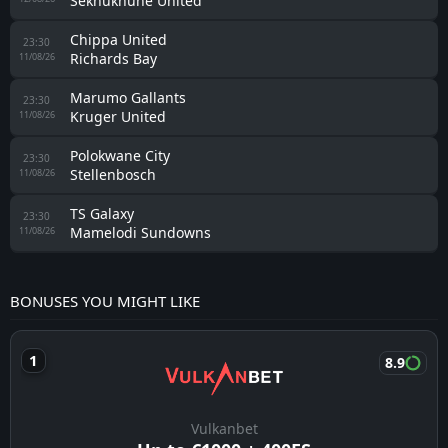
Sekhukhune United
Chippa United
23:30
Richards Bay
11/08/26
Marumo Gallants
23:30
Kruger United
11/08/26
Polokwane City
23:30
Stellenbosch
11/08/26
TS Galaxy
23:30
Mamelodi Sundowns
11/08/26
BONUSES YOU MIGHT LIKE
8.9
Vulkanbet