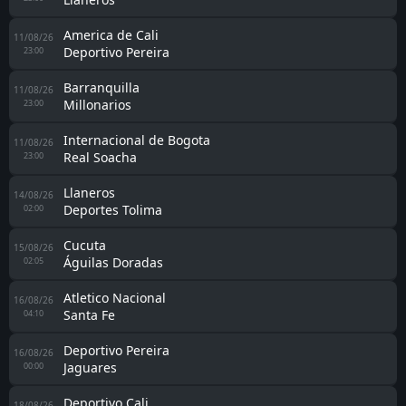
America de Cali
11/08/26
Deportivo Pereira
23:00
Barranquilla
11/08/26
Millonarios
23:00
Internacional de Bogota
11/08/26
Real Soacha
23:00
Llaneros
14/08/26
Deportes Tolima
02:00
Cucuta
15/08/26
Águilas Doradas
02:05
Atletico Nacional
16/08/26
Santa Fe
04:10
Deportivo Pereira
16/08/26
Jaguares
00:00
Deportivo Cali
18/08/26