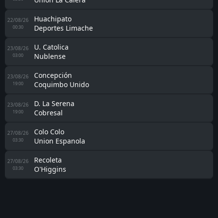
Huachipato
22/08/26
Deportes Limache
00:30
U. Catolica
23/08/26
Nublense
03:00
Concepción
23/08/26
Coquimbo Unido
19:00
D. La Serena
23/08/26
Cobresal
19:00
Colo Colo
27/08/26
Union Espanola
03:30
Recoleta
27/08/26
O'Higgins
03:30