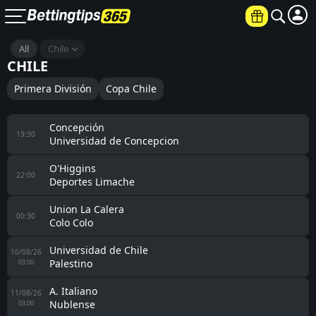
All
Chile
CHILE
Primera División
Copa Chile
Concepción
19:30
Universidad de Concepcion
O'Higgins
22:00
Deportes Limache
Union La Calera
00:30
Colo Colo
Universidad de Chile
10/08/26
Palestino
03:00
A. Italiano
11/08/26
Nublense
03:00