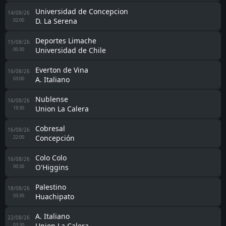
Universidad de Concepcion
14/08/26
D. La Serena
02:00
Deportes Limache
15/08/26
Universidad de Chile
00:30
Everton de Vina
16/08/26
A. Italiano
03:00
Nublense
16/08/26
Union La Calera
19:30
Cobresal
16/08/26
Concepción
22:00
Colo Colo
16/08/26
O'Higgins
00:30
Palestino
18/08/26
Huachipato
03:30
A. Italiano
22/08/26
Union La Calera
03:30