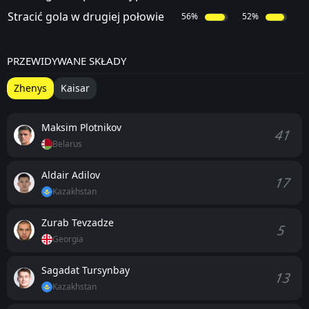
Stracić gola w drugiej połowie
56%
52%
PRZEWIDYWANE SKŁADY
Zhenys
Kaisar
Maksim Plotnikov
41
Belarus
Aldair Adilov
17
Kazakhstan
Zurab Tevzadze
5
Georgia
Sagadat Tursynbay
13
Kazakhstan