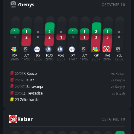
Zhenys
OSTATNIE 10
1
1
2
1
1
2
1
0
0
0
0
2
0
2
1
0
1
3
3
0
KSP
ULY
IRY
FCAS
FCAS
IRY
ULY
KSP
KAI
YEL
28/05
14/06
20/06
28/06
03/07
11/07
18/07
26/07
29/07
02/08
P. Kpozo
29/07
vs Kaisar
I. Kuat
26/07
vs Kaspiy
I. Saravanja
26/07
vs Kaspiy
Z. Tevzadze
20/06
vs Irtysh
23 Żółte kartki
Kaisar
OSTATNIE 10