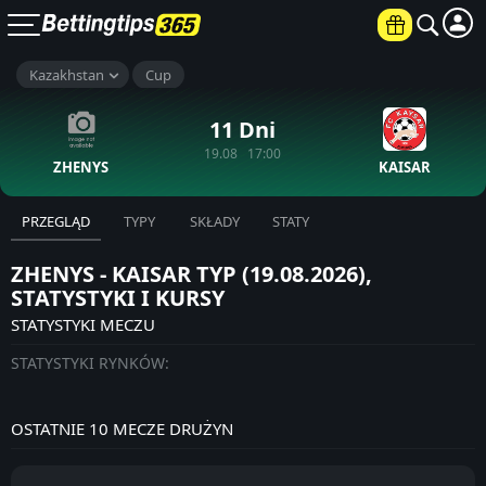
Kazakhstan
Cup
11 Dni
19.08 17:00
ZHENYS
KAISAR
PRZEGLĄD
TYPY
SKŁADY
STATY
ZHENYS - KAISAR TYP (19.08.2026),
STATYSTYKI I KURSY
STATYSTYKI MECZU
STATYSTYKI RYNKÓW:
OSTATNIE 10 MECZE DRUŻYN