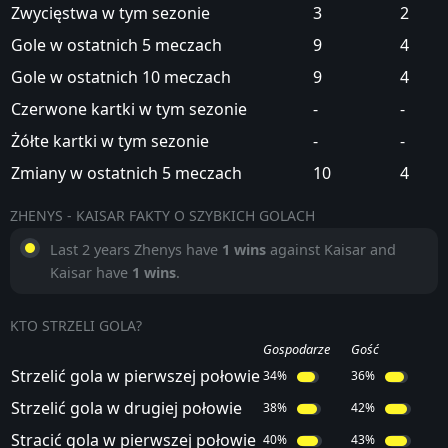
Zwycięstwa w tym sezonie
3
2
Gole w ostatnich 5 meczach
9
4
Gole w ostatnich 10 meczach
9
4
Czerwone kartki w tym sezonie
-
-
Żółte kartki w tym sezonie
-
-
Zmiany w ostatnich 5 meczach
10
4
ZHENYS - KAISAR FAKTY O SZYBKICH GOLACH
Last 2 years Zhenys have
1 wins
against Kaisar and
Kaisar have
1 wins
.
KTO STRZELI GOLA?
Gospodarze
Gość
Strzelić gola w pierwszej połowie
34%
36%
Strzelić gola w drugiej połowie
38%
42%
Stracić gola w pierwszej połowie
40%
43%