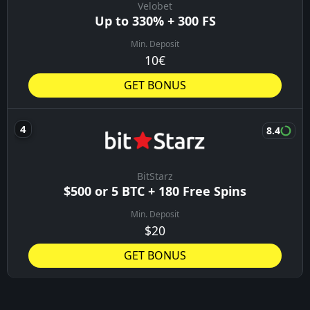
Velobet
Up to 330% + 300 FS
Min. Deposit
10€
GET BONUS
8.4
BitStarz
$500 or 5 BTC + 180 Free Spins
Min. Deposit
$20
GET BONUS