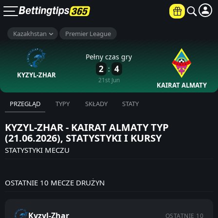
Kazakhstan
Premier League
Pełny czas gry
2
4
:
KYZYL-ZHAR
21st Jun
KAIRAT ALMATY
PRZEGLĄD
TYPY
SKŁADY
STATY
KYZYL-ZHAR - KAIRAT ALMATY TYP
(21.06.2026), STATYSTYKI I KURSY
STATYSTYKI MECZU
OSTATNIE 10 MECZE DRUŻYN
Kyzyl-Zhar
OSTATNIE 10