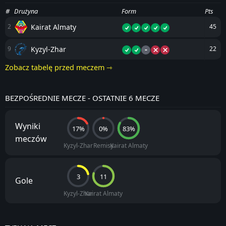
#
Drużyna
Form
Pts
Kairat Almaty
2
45
-
Kyzyl-Zhar
9
22
Zobacz tabelę przed meczem ⇾
BEZPOŚREDNIE MECZE - OSTATNIE 6 MECZE
Wyniki
17%
0%
83%
meczów
Kyzyl-Zhar
Remisy
Kairat Almaty
3
11
Gole
Kyzyl-Zhar
Kairat Almaty