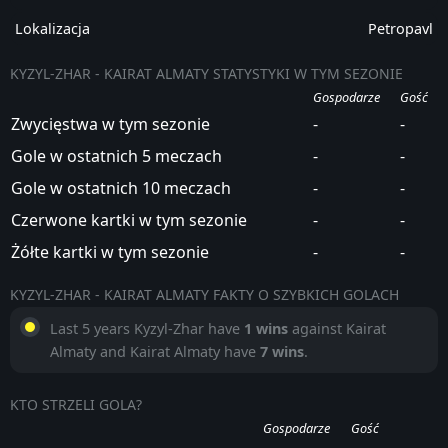
Lokalizacja
Petropavl
KYZYL-ZHAR - KAIRAT ALMATY STATYSTYKI W TYM SEZONIE
Gospodarze
Gość
Zwycięstwa w tym sezonie
-
-
Gole w ostatnich 5 meczach
-
-
Gole w ostatnich 10 meczach
-
-
Czerwone kartki w tym sezonie
-
-
Żółte kartki w tym sezonie
-
-
KYZYL-ZHAR - KAIRAT ALMATY FAKTY O SZYBKICH GOLACH
Last 5 years Kyzyl-Zhar have
1 wins
against Kairat
Almaty and Kairat Almaty have
7 wins
.
KTO STRZELI GOLA?
Gospodarze
Gość