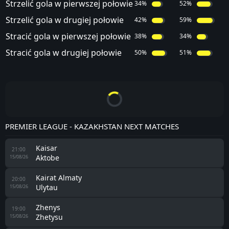
Strzelić gola w pierwszej połowie
34%
52%
Strzelić gola w drugiej połowie
42%
59%
Stracić gola w pierwszej połowie
38%
34%
Stracić gola w drugiej połowie
50%
51%
PREMIER LEAGUE - KAZAKHSTAN NEXT MATCHES
Kaisar
21:00
Aktobe
15/08/26
Kairat Almaty
20:00
Ulytau
15/08/26
Zhenys
19:00
Zhetysu
15/08/26