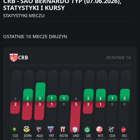
CRB - SÃO BERNARDO TYP (07.06.2026),
STATYSTYKI I KURSY
STATYSTYKI MECZU
OSTATNIE 10 MECZE DRUŻYN
CRB
OSTATNIE 10
2
3
1
1
2
2
1
2
0
0
2
3
3
1
0
5
2
1
0
0
CUI
SERN
AGO
FRT
BOTA
LND
GIS
NTI
CEA
VIU
01/06
07/06
13/06
21/06
01/07
04/07
13/07
17/07
23/07
28/07