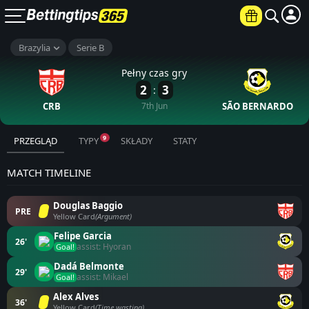
Brazylia
Serie B
Pełny czas gry
2
3
:
CRB
7th Jun
SÃO BERNARDO
9
PRZEGLĄD
TYPY
SKŁADY
STATY
MATCH TIMELINE
Douglas Baggio
PRE
Yellow Card
(Argument)
Felipe Garcia
26'
assist: Hyoran
Goal!
Dadá Belmonte
29'
assist: Mikael
Goal!
Alex Alves
36'
Yellow Card
(Time wasting)