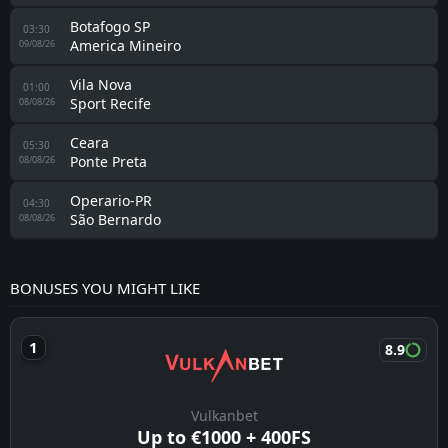
Botafogo SP
03:30
America Mineiro
09/08/26
Vila Nova
01:00
Sport Recife
08/08/26
Ceara
05:30
Ponte Preta
08/08/26
Operario-PR
04:30
São Bernardo
08/08/26
BONUSES YOU MIGHT LIKE
8.9
Vulkanbet
Up to €1000 + 400FS