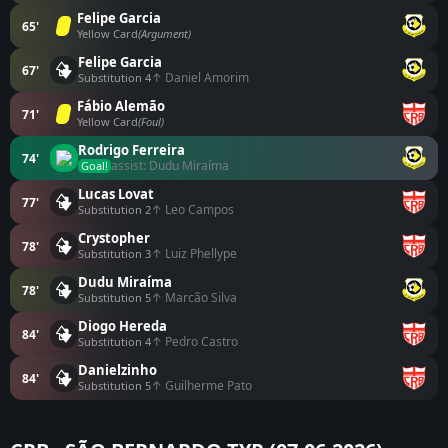
Felipe Garcia
65'
Yellow Card
(Argument)
Felipe Garcia
67'
↑ Daniel Amorim
Substitution 4
Fábio Alemão
71'
Yellow Card
(Foul)
Rodrigo Ferreira
74'
assist: Dudu Miraíma
Goal!
Lucas Lovat
77'
↑ Leo Campos
Substitution 2
Crystopher
78'
↑ Luiz Phellype
Substitution 3
Dudu Miraíma
78'
↑ Marcão Silva
Substitution 5
Diogo Hereda
84'
↑ Pedro Castro
Substitution 4
Danielzinho
84'
↑ Guilherme Pato
Substitution 5