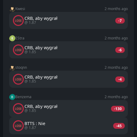
Kwesi
2 months ago
CRB, aby wygrał
-7
LOSE
@ 1.87
EStra
2 months ago
CRB, aby wygrał
-6
LOSE
@ 1.85
stoqnn
2 months ago
CRB, aby wygrał
-4
LOSE
@ 1.85
Benzema
2 months ago
CRB, aby wygrał
-130
LOSE
@ 1.85
BTTS : Nie
-45
LOSE
@ 1.87