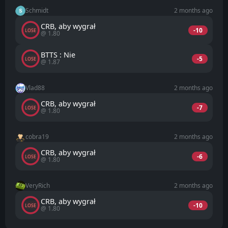
Schmidt
2 months ago
CRB, aby wygrał
-10
LOSE
@ 1.80
BTTS : Nie
-5
LOSE
@ 1.87
Vlad88
2 months ago
CRB, aby wygrał
-7
LOSE
@ 1.80
cobra19
2 months ago
CRB, aby wygrał
-6
LOSE
@ 1.80
VeryRich
2 months ago
CRB, aby wygrał
-10
LOSE
@ 1.80