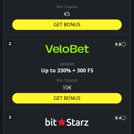
Min. Deposit
€5
GET BONUS
9.8
Velobet
Up to 330% + 300 FS
Min. Deposit
10€
GET BONUS
8.4