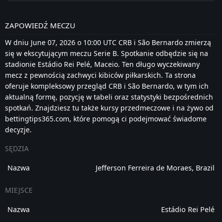
ZAPOWIEDŹ MECZU
W dniu June 07, 2026 o 10:00 UTC CRB i São Bernardo zmierzą
się w ekscytującym meczu Serie B. Spotkanie odbędzie się na
stadionie Estádio Rei Pelé, Maceio. Ten długo wyczekiwany
mecz z pewnością zachwyci kibiców piłkarskich. Ta strona
oferuje kompleksowy przegląd CRB i São Bernardo, w tym ich
aktualną formę, pozycję w tabeli oraz statystyki bezpośrednich
spotkań. Znajdziesz tu także kursy przedmeczowe i na żywo od
bettingtips365.com, które pomogą ci podejmować świadome
decyzje.
SĘDZIA
Nazwa
Jefferson Ferreira de Moraes, Brazil
MIEJSCE
Nazwa
Estádio Rei Pelé