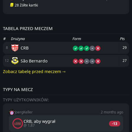
28 Żółte kartki
TABELA PRZED MECZEM
#
Drużyna
Form
Pts
-
CRB
8
29
-
-
São Bernardo
12
27
Zobacz tabelę przed meczem ⇾
TYPY NA MECZ
TYPY UŻYTKOWNIKÓW:
JoergKeller
2 months ago
CRB, aby wygrał
-13
LOSE
@ 1.87