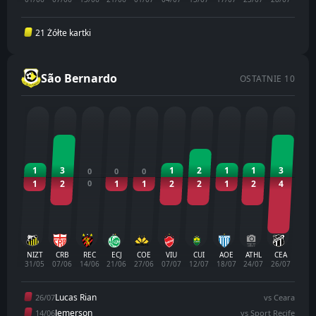
21 Żółte kartki
São Bernardo
OSTATNIE 10
1
3
1
2
1
1
3
0
0
0
1
2
0
1
1
2
2
1
2
4
NIZT
CRB
REC
ECJ
COE
VIU
CUI
AOE
ATHL
CEA
31/05
07/06
14/06
21/06
27/06
07/07
12/07
18/07
24/07
26/07
Lucas Rian
26/07
vs Ceara
Jemerson
14/06
vs Sport Recife