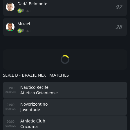
Dadá Belmonte
97
Brazil
Mikael
28
Brazil
SERIE B - BRAZIL NEXT MATCHES
Nautico Recife
01:00
Atletico Goianiense
09/08/26
Novorizontino
01:00
Juventude
09/08/26
Athletic Club
20:00
Criciuma
09/08/26