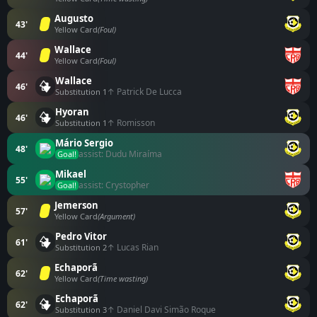
Augusto
43'
Yellow Card
(Foul)
Wallace
44'
Yellow Card
(Foul)
Wallace
46'
↑ Patrick De Lucca
Substitution 1
Hyoran
46'
↑ Romisson
Substitution 1
Mário Sergio
48'
assist: Dudu Miraíma
Goal!
Mikael
55'
assist: Crystopher
Goal!
Jemerson
57'
Yellow Card
(Argument)
Pedro Vitor
61'
↑ Lucas Rian
Substitution 2
Echaporã
62'
Yellow Card
(Time wasting)
Echaporã
62'
↑ Daniel Davi Simão Roque
Substitution 3