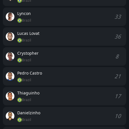
Brazil
Lyncon
33
Brazil
Lucas Lovat
36
Brazil
Crystopher
8
Brazil
Pedro Castro
21
Brazil
Thiaguinho
17
Brazil
Danielzinho
10
Brazil