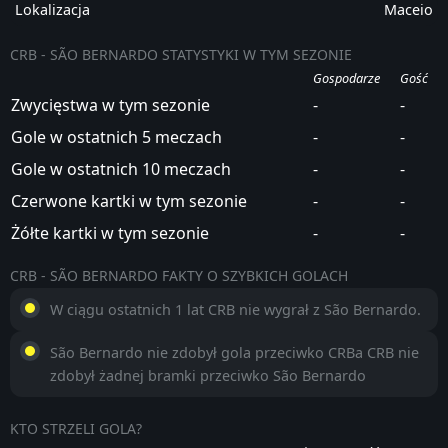
Lokalizacja
Maceio
CRB - SÃO BERNARDO STATYSTYKI W TYM SEZONIE
Gospodarze
Gość
Zwycięstwa w tym sezonie
-
-
Gole w ostatnich 5 meczach
-
-
Gole w ostatnich 10 meczach
-
-
Czerwone kartki w tym sezonie
-
-
Żółte kartki w tym sezonie
-
-
CRB - SÃO BERNARDO FAKTY O SZYBKICH GOLACH
W ciągu ostatnich 1 lat CRB nie wygrał z São Bernardo.
São Bernardo nie zdobył gola przeciwko CRBa CRB nie
zdobył żadnej bramki przeciwko São Bernardo
KTO STRZELI GOLA?