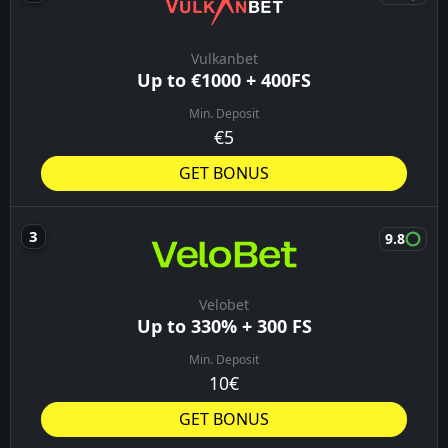
Vulkanbet
Up to €1000 + 400FS
Min. Deposit
€5
GET BONUS
9.8
Velobet
Up to 330% + 300 FS
Min. Deposit
10€
GET BONUS